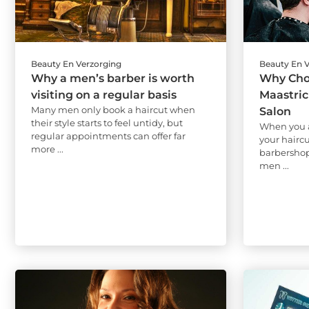
Beauty En Verzorging
Beauty En 
Why a men’s barber is worth
Why Cho
visiting on a regular basis
Maastric
Many men only book a haircut when
Salon
their style starts to feel untidy, but
When you a
regular appointments can offer far
your hairc
more ...
barbershop 
men ...