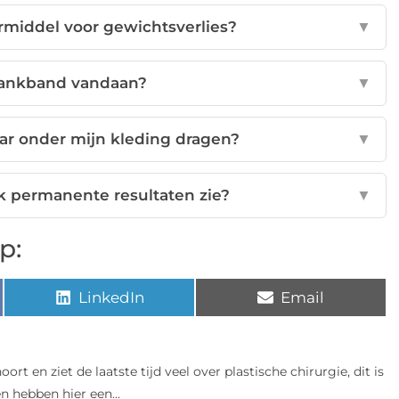
rmiddel voor gewichtsverlies?
▼
lankband vandaan?
▼
aar onder mijn kleding dragen?
▼
ik permanente resultaten zie?
▼
p:
LinkedIn
Email
oort en ziet de laatste tijd veel over plastische chirurgie, dit is
n hebben hier een...