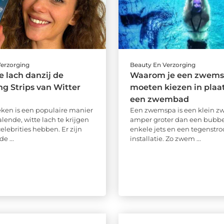
Verzorging
Beauty En Verzorging
e lach danzij de
Waarom je een zwems
g Strips van Witter
moeten kiezen in plaa
een zwembad
ken is een populaire manier
Een zwemspa is een klein 
lende, witte lach te krijgen
amper groter dan een bubb
celebrities hebben. Er zijn
enkele jets en een tegenstr
e ...
installatie. Zo zwem ...