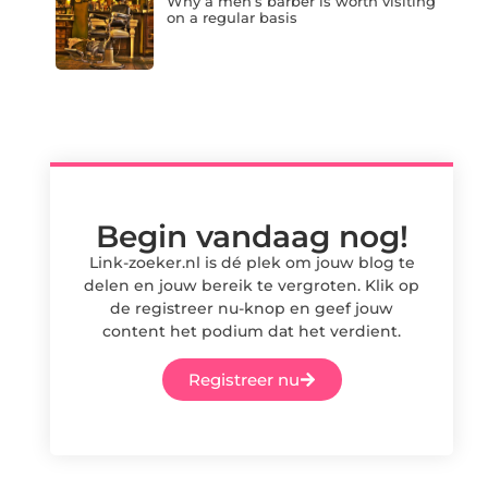
Why a men’s barber is worth visiting
on a regular basis
Begin vandaag nog!
Link-zoeker.nl is dé plek om jouw blog te
delen en jouw bereik te vergroten. Klik op
de registreer nu-knop en geef jouw
content het podium dat het verdient.
Registreer nu