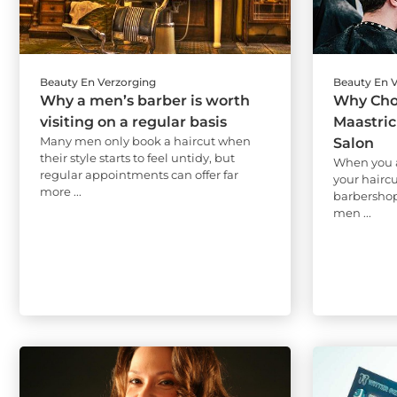
Beauty En Verzorging
Beauty En 
Why a men’s barber is worth
Why Cho
visiting on a regular basis
Maastric
Many men only book a haircut when
Salon
their style starts to feel untidy, but
When you a
regular appointments can offer far
your hairc
more ...
barbershop 
men ...