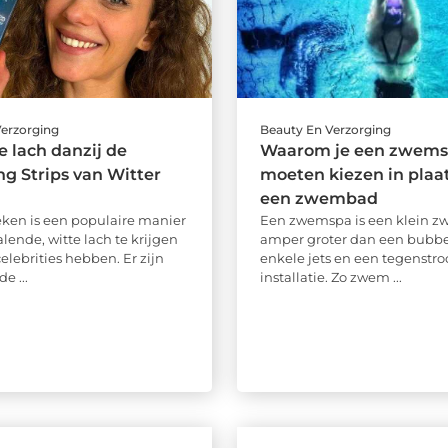
Verzorging
Beauty En Verzorging
e lach danzij de
Waarom je een zwems
g Strips van Witter
moeten kiezen in plaa
een zwembad
ken is een populaire manier
Een zwemspa is een klein 
lende, witte lach te krijgen
amper groter dan een bubb
celebrities hebben. Er zijn
enkele jets en een tegenstr
e ...
installatie. Zo zwem ...