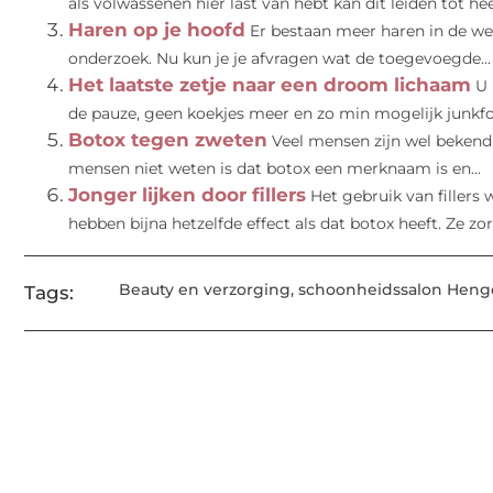
als volwassenen hier last van hebt kan dit leiden tot heel
Haren op je hoofd
Er bestaan meer haren in de wer
onderzoek. Nu kun je je afvragen wat de toegevoegde...
Het laatste zetje naar een droom lichaam
U 
de pauze, geen koekjes meer en zo min mogelijk junkfoo
Botox tegen zweten
Veel mensen zijn wel bekend
mensen niet weten is dat botox een merknaam is en...
Jonger lijken door fillers
Het gebruik van fillers
hebben bijna hetzelfde effect als dat botox heeft. Ze zor
Beauty en verzorging
,
schoonheidssalon Heng
Tags: