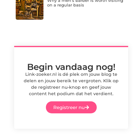
Why a men’s barber is worth visiting
on a regular basis
Begin vandaag nog!
Link-zoeker.nl is dé plek om jouw blog te
delen en jouw bereik te vergroten. Klik op
de registreer nu-knop en geef jouw
content het podium dat het verdient.
Registreer nu