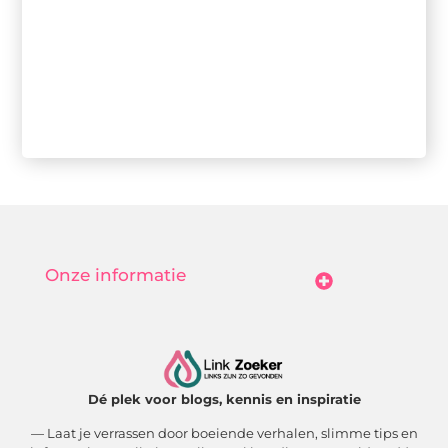
Onze informatie
Goedkope Linkbuilding: Hoe Jij Betaalbaar Je Online Autoriteit Vergroot
Geld Verdienen Met Je Website: Zo Maak Jij Van Bezoekers Betalende Waarde
Dé plek voor blogs, kennis en inspiratie
— Laat je verrassen door boeiende verhalen, slimme tips en