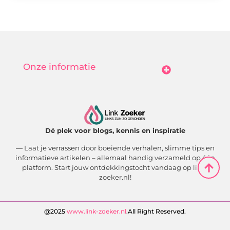
Onze informatie
Goedkope Linkbuilding: Hoe Jij Betaalbaar Je Online Autoriteit Vergroot
Geld Verdienen Met Je Website: Zo Maak Jij Van Bezoekers Betalende Waarde
Dé plek voor blogs, kennis en inspiratie
— Laat je verrassen door boeiende verhalen, slimme tips en
informatieve artikelen – allemaal handig verzameld op één
platform. Start jouw ontdekkingstocht vandaag op link-
zoeker.nl!
@2025
www.link-zoeker.nl
.All Right Reserved.