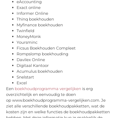
eAccounting
Exact online
Informer Online
Thinq boekhouden
Myfinance boekhouden
Twinfield
MoneyMonk
Yoursminc
Ficsus Boekhouden Compleet
Rompslomp boekhouding
Davilex Online
Digitaal Kantoor
Acumulus boekhouden
Snelstart
Excel
Een
boekhoudprogramma vergelijken
is erg
overzichtelijk en eenvoudig te doen
op www.boekhoudprogramma-vergelijken.com. Je
ziet alle verschillende boekhoudpakketten, wat de
kosten zijn en welke functies de boekhoudpakketten
hebben. Met deze informatie kun je makkelijk de