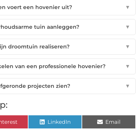
 voert een hovenier uit?
▼
rhoudsarme tuin aanleggen?
▼
jn droomtuin realiseren?
▼
kelen van een professionele hovenier?
▼
afgeronde projecten zien?
▼
p:
nterest
LinkedIn
Email