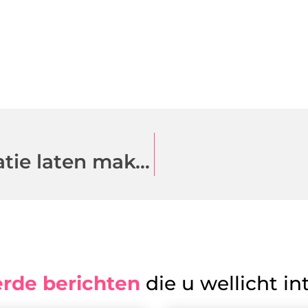
Een toffe bedrijfsfilm of animatie laten maken, doe je bij deze specialist
erde berichten
die u wellicht in