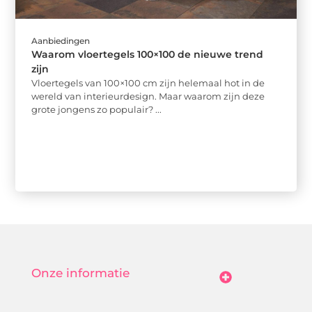
Aanbiedingen
Waarom vloertegels 100×100 de nieuwe trend
zijn
Vloertegels van 100×100 cm zijn helemaal hot in de
wereld van interieurdesign. Maar waarom zijn deze
grote jongens zo populair? ...
Onze informatie
Goedkope Linkbuilding: Hoe Jij Betaalbaar Je Online Autoriteit Vergroot
Geld Verdienen Met Je Website: Zo Maak Jij Van Bezoekers Betalende Waarde