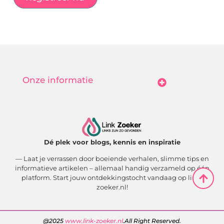
Onze informatie
Goedkope Linkbuilding: Hoe Jij Betaalbaar Je Online Autoriteit Vergroot
Geld Verdienen Met Je Website: Zo Maak Jij Van Bezoekers Betalende Waarde
Dé plek voor blogs, kennis en inspiratie
— Laat je verrassen door boeiende verhalen, slimme tips en
informatieve artikelen – allemaal handig verzameld op één
platform. Start jouw ontdekkingstocht vandaag op link-
zoeker.nl!
@2025
www.link-zoeker.nl
.All Right Reserved.