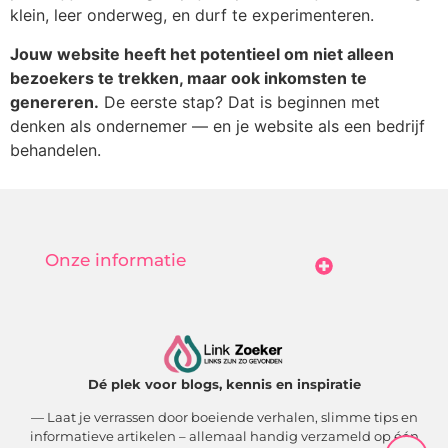
klein, leer onderweg, en durf te experimenteren.
Jouw website heeft het potentieel om niet alleen
bezoekers te trekken, maar ook inkomsten te
genereren.
De eerste stap? Dat is beginnen met
denken als ondernemer — en je website als een bedrijf
behandelen.
Onze informatie
Goedkope Linkbuilding: Hoe Jij Betaalbaar Je Online Autoriteit Vergroot
Geld Verdienen Met Je Website: Zo Maak Jij Van Bezoekers Betalende Waarde
Dé plek voor blogs, kennis en inspiratie
— Laat je verrassen door boeiende verhalen, slimme tips en
informatieve artikelen – allemaal handig verzameld op één