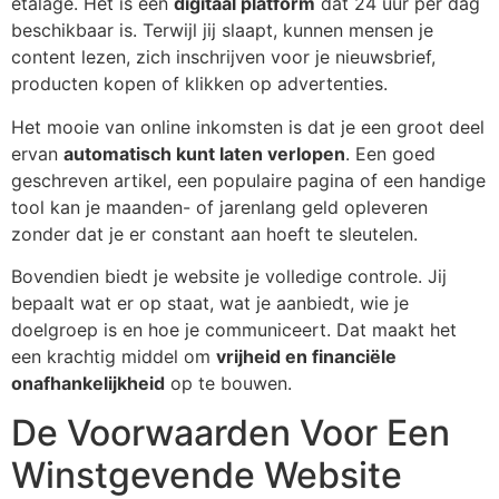
etalage. Het is een
digitaal platform
dat 24 uur per dag
beschikbaar is. Terwijl jij slaapt, kunnen mensen je
content lezen, zich inschrijven voor je nieuwsbrief,
producten kopen of klikken op advertenties.
Het mooie van online inkomsten is dat je een groot deel
ervan
automatisch kunt laten verlopen
. Een goed
geschreven artikel, een populaire pagina of een handige
tool kan je maanden- of jarenlang geld opleveren
zonder dat je er constant aan hoeft te sleutelen.
Bovendien biedt je website je volledige controle. Jij
bepaalt wat er op staat, wat je aanbiedt, wie je
doelgroep is en hoe je communiceert. Dat maakt het
een krachtig middel om
vrijheid en financiële
onafhankelijkheid
op te bouwen.
De Voorwaarden Voor Een
Winstgevende Website