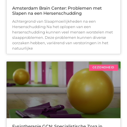
Amsterdam Brain Center: Problemen met
Slapen na een Hersenschudding
Achtergrond van Slaapmoeilijkheden na een
Hersenschudding Na het oplopen van een
hersenschudding kunnen veel mensen worstelen met
slaapproblemen. Deze problemen kunnen diverse
oorzaken hebben, variërend van verstoringen in het
natuurlijke
GEZONDHEID
Fysiotherapie GCN: Specialistische Zorg in