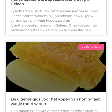
Geleen
Fysiotherapie GCN: Een Betrouwbare Partner in Jouw
Herstelproces Welkom bij Fysiotherapie GCN, jouw
vertrouwde plek voor hoogwaardige
fysiotherapeutische zorg in Geleen. Onze toegewijde
professionals staan klaar om jou te ondersteunen
GEZONDHEID
De ultieme gids voor het kopen van honingraat:
wat je moet weten
Honingraat is een van de meest fascinerende creaties