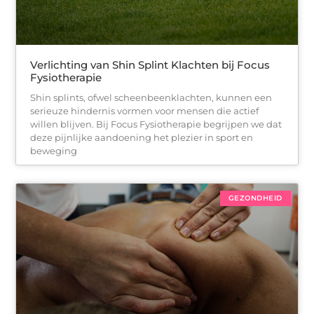
Verlichting van Shin Splint Klachten bij Focus
Fysiotherapie
Shin splints, ofwel scheenbeenklachten, kunnen een
serieuze hindernis vormen voor mensen die actief
willen blijven. Bij Focus Fysiotherapie begrijpen we dat
deze pijnlijke aandoening het plezier in sport en
beweging
GEZONDHEID