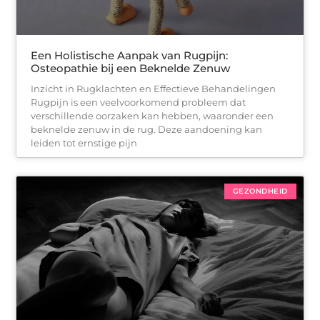
Een Holistische Aanpak van Rugpijn:
Osteopathie bij een Beknelde Zenuw
Inzicht in Rugklachten en Effectieve Behandelingen
Rugpijn is een veelvoorkomend probleem dat
verschillende oorzaken kan hebben, waaronder een
beknelde zenuw in de rug. Deze aandoening kan
leiden tot ernstige pijn
GEZONDHEID