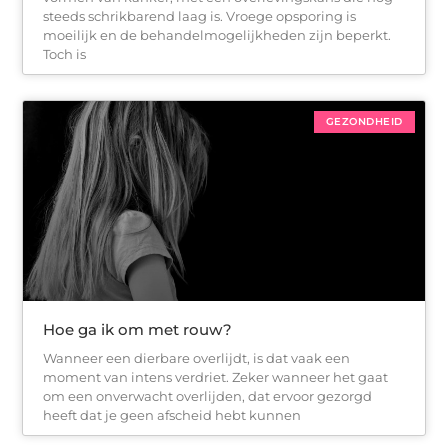
steeds schrikbarend laag is. Vroege opsporing is
moeilijk en de behandelmogelijkheden zijn beperkt.
Toch is
GEZONDHEID
Hoe ga ik om met rouw?
Wanneer een dierbare overlijdt, is dat vaak een
moment van intens verdriet. Zeker wanneer het gaat
om een onverwacht overlijden, dat ervoor gezorgd
heeft dat je geen afscheid hebt kunnen