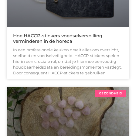
Hoe HACCP-stickers voedselverspilling
verminderen in de horeca
In een professionele keuken draait alles om overzicht,
snelheid en voedselveiligheid. HACCP-stickers spelen
hierin een cruciale rol, omdat je hiermee eenvoudig
houdbaarheidsdata en bereidingsmomenten vastlegt.
Door consequent HACCP-stickers te gebruiken,
GEZONDHEID