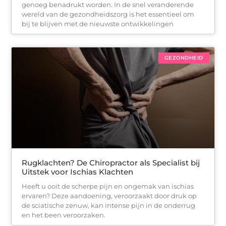
genoeg benadrukt worden. In de snel veranderende
wereld van de gezondheidszorg is het essentieel om
bij te blijven met de nieuwste ontwikkelingen
GEZONDHEID
Rugklachten? De Chiropractor als Specialist bij
Uitstek voor Ischias Klachten
Heeft u ooit de scherpe pijn en ongemak van ischias
ervaren? Deze aandoening, veroorzaakt door druk op
de sciatische zenuw, kan intense pijn in de onderrug
en het been veroorzaken.