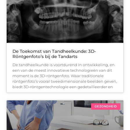
De Toekomst van Tandheelkunde: 3D-
Röntgenfoto’s bij de Tandarts
De tandheelkunde is voortdurend in ontwikkeling, en
een van de meest innovatieve technologieën van dit
moment is de 3D-röntgenfoto. Waar traditionele
röntgenfoto’s vooral tweedimensionale beelden geven,
biedt 3D-röntgentechnologie een gedetailleerder en
GEZONDHEID