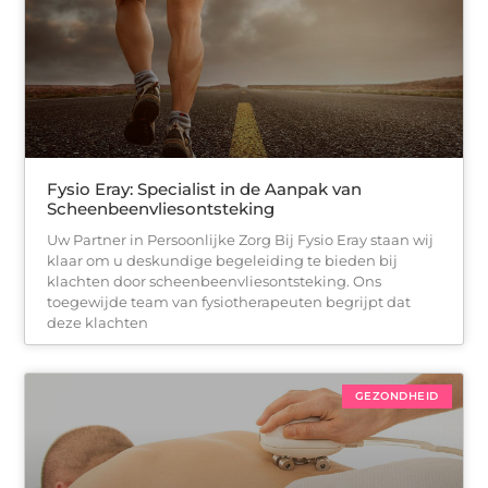
Fysio Eray: Specialist in de Aanpak van
Scheenbeenvliesontsteking
Uw Partner in Persoonlijke Zorg Bij Fysio Eray staan wij
klaar om u deskundige begeleiding te bieden bij
klachten door scheenbeenvliesontsteking. Ons
toegewijde team van fysiotherapeuten begrijpt dat
deze klachten
GEZONDHEID