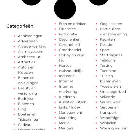
Eten en drinken
Oog Laseren
Categorieën
Financieel
Particuliere
Fotografie
dienstverlening
Aanbiedingen
Geschenken
Rechten
Adverteren
Gezondheid
Relatie
Afvalverwerking
Groothandel
Sport
Alarmsysteem
Hobby en vrije
Startpaginas
Architectuur
tijd
Telefonie
Attracties
Horeca
Testing
Auto’s en
Huishoudelijk
Toerisme
Motoren
Industrie
Tuin en
Banen en
Internet
buitenleven
opleidingen
Internet
Tweewielers
Beauty en
marketing
Uncategorized
verzorging
Kinderen
Vakantie
Bedrijven
Kunst en Kitsch
Verbouwen
Bloemen
Links / Index
Vervoer en
Blog
Management
transport
Boeken en
Marketing
Webdesign
Tijdschriften
Media
Winkelen
Cadeau
Meubels
Woning en Tuin
Dienstverlening