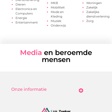
MKB
Woningen
Dieren
Mobiliteit
Zakelijk
Electronica en
Mode en
Zakelijke
Computers
Kleding
dienstverlening
Energie
Muziek
Zorg
Entertainment
Onderwijs
Media
en beroemde
mensen
Onze informatie
Goedkope Linkbuilding: Hoe Jij Betaalbaar Je Online Autoriteit Vergroot
Geld Verdienen Met Je Website: Zo Maak Jij Van Bezoekers Betalende Waarde