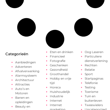
Eten en drinken
Oog Laseren
Categorieën
Financieel
Particuliere
Fotografie
dienstverlening
Aanbiedingen
Geschenken
Rechten
Adverteren
Gezondheid
Relatie
Afvalverwerking
Groothandel
Sport
Alarmsysteem
Hobby en vrije
Startpaginas
Architectuur
tijd
Telefonie
Attracties
Horeca
Testing
Auto’s en
Huishoudelijk
Toerisme
Motoren
Industrie
Tuin en
Banen en
Internet
buitenleven
opleidingen
Internet
Tweewielers
Beauty en
marketing
Uncategorized