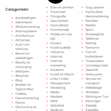
Eten en drinken
Oog Laseren
Categorieën
Financieel
Particuliere
Fotografie
dienstverlening
Aanbiedingen
Geschenken
Rechten
Adverteren
Gezondheid
Relatie
Afvalverwerking
Groothandel
Sport
Alarmsysteem
Hobby en vrije
Startpaginas
Architectuur
tijd
Telefonie
Attracties
Horeca
Testing
Auto’s en
Huishoudelijk
Toerisme
Motoren
Industrie
Tuin en
Banen en
Internet
buitenleven
opleidingen
Internet
Tweewielers
Beauty en
marketing
Uncategorized
verzorging
Kinderen
Vakantie
Bedrijven
Kunst en Kitsch
Verbouwen
Bloemen
Links / Index
Vervoer en
Blog
Management
transport
Boeken en
Marketing
Webdesign
Tijdschriften
Media
Winkelen
Cadeau
Meubels
Woning en Tuin
Dienstverlening
MKB
Woningen
Dieren
Mobiliteit
Zakelijk
Electronica en
Mode en
Zakelijke