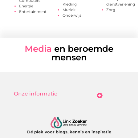
Computers
Kleding
dienstverlening
Energie
Muziek
Zorg
Entertainment
Onderwijs
Media
en beroemde
mensen
Onze informatie
Goedkope Linkbuilding: Hoe Jij Betaalbaar Je Online Autoriteit Vergroot
Geld Verdienen Met Je Website: Zo Maak Jij Van Bezoekers Betalende Waarde
Dé plek voor blogs, kennis en inspiratie