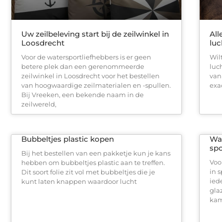
Uw zeilbeleving start bij de zeilwinkel in
All
Loosdrecht
luc
Voor de watersportliefhebbers is er geen
Wil
betere plek dan een gerenommeerde
luc
zeilwinkel in Loosdrecht voor het bestellen
van
van hoogwaardige zeilmaterialen en -spullen.
exac
Bij Vreeken, een bekende naam in de
zeilwereld,
Bubbeltjes plastic kopen
Wat
sp
Bij het bestellen van een pakketje kun je kans
Voo
hebben om bubbeltjes plastic aan te treffen.
in 
Dit soort folie zit vol met bubbeltjes die je
ied
kunt laten knappen waardoor lucht
gla
kam