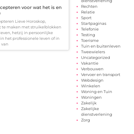
dienstverlening
Rechten
cepteren voor wat het is en
Relatie
n
Sport
epteren Lieve Horoskop,
Startpaginas
t te maken met struikelblokken
Telefonie
 leven, hetzij in persoonlijke
Testing
j in het professionele leven of in
Toerisme
 van
Tuin en buitenleven
Tweewielers
Uncategorized
Vakantie
Verbouwen
Vervoer en transport
Webdesign
Winkelen
Woning en Tuin
Woningen
Zakelijk
Zakelijke
dienstverlening
Zorg