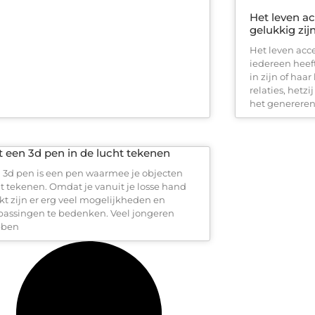
Het leven ac
gelukkig zij
Het leven acc
iedereen heef
in zijn of haar
relaties, hetzi
het genereren
 een 3d pen in de lucht tekenen
 3d pen is een pen waarmee je objecten
t tekenen. Omdat je vanuit je losse hand
kt zijn er erg veel mogelijkheden en
passingen te bedenken. Veel jongeren
bben