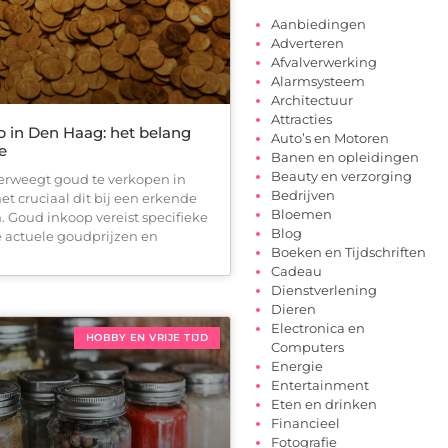
Aanbiedingen
Adverteren
Afvalverwerking
Alarmsysteem
Architectuur
Attracties
 in Den Haag: het belang
Auto’s en Motoren
e
Banen en opleidingen
Beauty en verzorging
rweegt goud te verkopen in
Bedrijven
et cruciaal dit bij een erkende
Bloemen
. Goud inkoop vereist specifieke
Blog
e actuele goudprijzen en
Boeken en Tijdschriften
Cadeau
Dienstverlening
Dieren
Electronica en
HOBBY EN VRIJE TIJD
Computers
Energie
Entertainment
Eten en drinken
Financieel
Fotografie