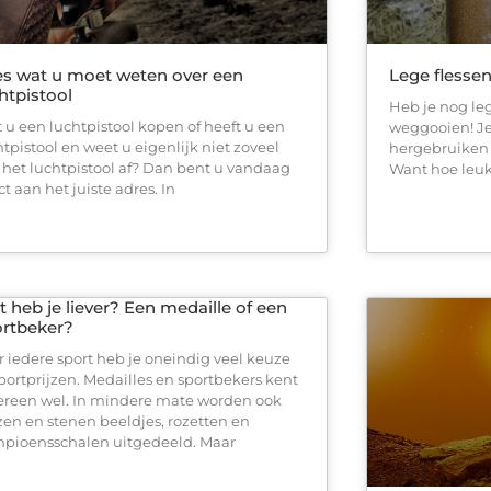
es wat u moet weten over een
Lege flessen
htpistool
Heb je nog leg
t u een luchtpistool kopen of heeft u een
weggooien! Je
htpistool en weet u eigenlijk niet zoveel
hergebruiken 
 het luchtpistool af? Dan bent u vandaag
Want hoe leuk
t aan het juiste adres. In
 heb je liever? Een medaille of een
ortbeker?
r iedere sport heb je oneindig veel keuze
sportprijzen. Medailles en sportbekers kent
ereen wel. In mindere mate worden ook
zen en stenen beeldjes, rozetten en
pioensschalen uitgedeeld. Maar