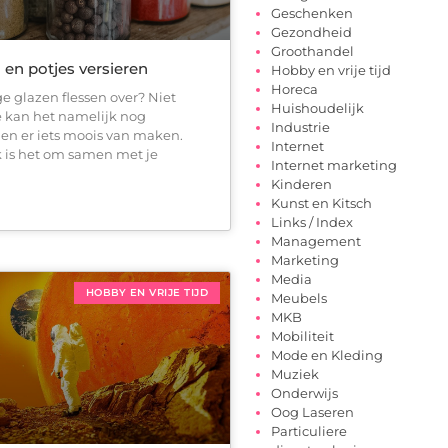
Geschenken
Gezondheid
Groothandel
 en potjes versieren
Hobby en vrije tijd
Horeca
e glazen flessen over? Niet
Huishoudelijk
 kan het namelijk nog
Industrie
en er iets moois van maken.
Internet
 is het om samen met je
Internet marketing
Kinderen
Kunst en Kitsch
Links / Index
Management
Marketing
Media
HOBBY EN VRIJE TIJD
Meubels
MKB
Mobiliteit
Mode en Kleding
Muziek
Onderwijs
Oog Laseren
Particuliere