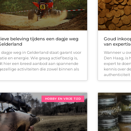
ieve beleving tijdens een dagje weg
Goud inkoop
Gelderland
van expertis
 dagje weg in Gelderland staat garant voor
Wanneer u ove
atie en energie. Wie graag actief bezig is,
Den Haag, is h
dt hier een breed aanbod aan spannende
expert te doen
gezellige activiteiten die zowel binnen als
kennis over d
authenticiteit
HOBBY EN VRIJE TIJD