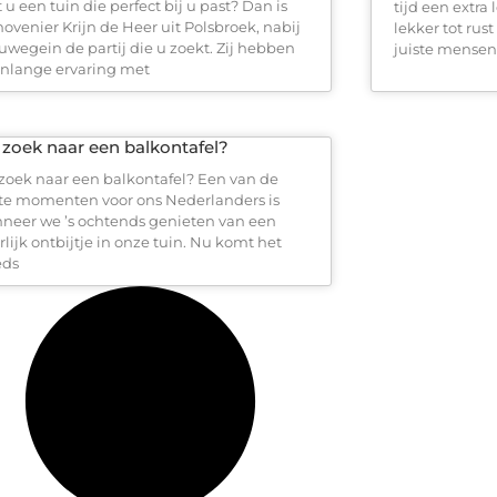
 u een tuin die perfect bij u past? Dan is
tijd een extra
hovenier Krijn de Heer uit Polsbroek, nabij
lekker tot rus
uwegein de partij die u zoekt. Zij hebben
juiste mense
enlange ervaring met
zoek naar een balkontafel?
zoek naar een balkontafel? Een van de
te momenten voor ons Nederlanders is
neer we ’s ochtends genieten van een
rlijk ontbijtje in onze tuin. Nu komt het
eds