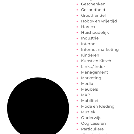
Geschenken
Gezondheid
Groothandel
Hobby en vrije tijd
Horeca
Huishoudelijk
Industrie
Internet
Internet marketing
Kinderen
Kunst en Kitsch
Links / Index
Management
Marketing
Media
Meubels
MKB
Mobiliteit
Mode en Kleding
Muziek
Onderwijs
Oog Laseren
Particuliere