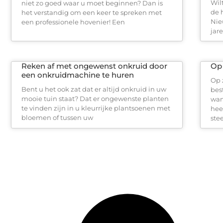
Wilt
niet zo goed waar u moet beginnen? Dan is
de 
het verstandig om een keer te spreken met
Nie
een professionele hovenier! Een
jar
Reken af met ongewenst onkruid door
Op 
een onkruidmachine te huren
Op 
Bent u het ook zat dat er altijd onkruid in uw
bes
mooie tuin staat? Dat er ongewenste planten
wan
te vinden zijn in u kleurrijke plantsoenen met
hee
bloemen of tussen uw
ste