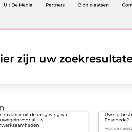
Uit De Media
Partners
Blog plaatsen
Con
ier zijn uw zoekresultat
en
 hovenier uit de omgeving van
Uw sierbest
uwegein voor al uw
Enschede?
inwerkzaamheden
Voor de meest