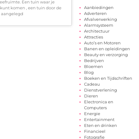
 leefruimte. Een tuin waar je
Aanbiedingen
t kunt komen , een tuin door de
Adverteren
n aangelegd
Afvalverwerking
Alarmsysteem
Architectuur
Attracties
Auto’s en Motoren
Banen en opleidingen
Beauty en verzorging
Bedrijven
Bloemen
Blog
Boeken en Tijdschriften
Cadeau
Dienstverlening
Dieren
Electronica en
Computers
Energie
Entertainment
Eten en drinken
Financieel
Fotografie