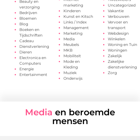
Beauty en
marketing
Uncategorized
verzorging
Kinderen
Vakantie
Bedrijven
Kunst en Kitsch
Verbouwen
Bloemen
Links / Index
Vervoer en
Blog
Management
transport
Boeken en
Marketing
Webdesign
Tijdschriften
Media
Winkelen
Cadeau
Meubels
Woning en Tuin
Dienstverlening
MKB
Woningen
Dieren
Mobiliteit
Zakelijk
Electronica en
Mode en
Zakelijke
Computers
Kleding
dienstverlening
Energie
Muziek
Zorg
Entertainment
Onderwijs
Media
en beroemde
mensen