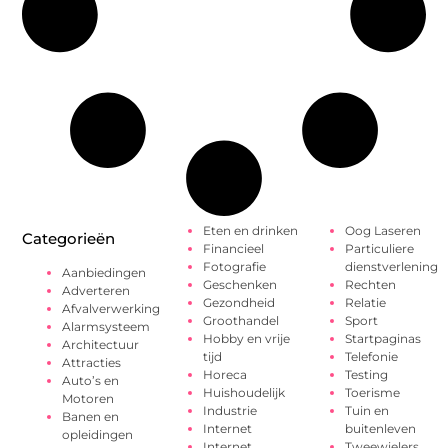
Eten en drinken
Oog Laseren
Categorieën
Financieel
Particuliere
Fotografie
dienstverlening
Aanbiedingen
Geschenken
Rechten
Adverteren
Gezondheid
Relatie
Afvalverwerking
Groothandel
Sport
Alarmsysteem
Hobby en vrije
Startpaginas
Architectuur
tijd
Telefonie
Attracties
Horeca
Testing
Auto’s en
Huishoudelijk
Toerisme
Motoren
Industrie
Tuin en
Banen en
Internet
buitenleven
opleidingen
Internet
Tweewielers