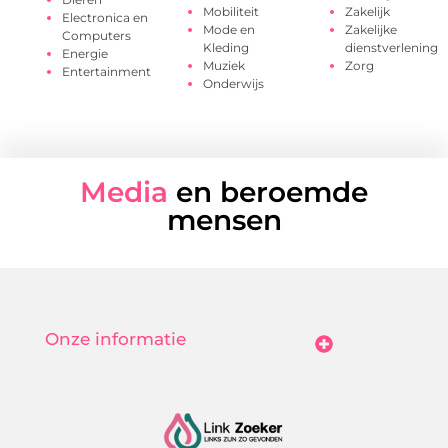
Mobiliteit
Zakelijk
Electronica en
Mode en
Zakelijke
Computers
Kleding
dienstverlening
Energie
Muziek
Zorg
Entertainment
Onderwijs
Media
en beroemde
mensen
Onze informatie
Goedkope Linkbuilding: Hoe Jij Betaalbaar Je Online Autoriteit Vergroot
Geld Verdienen Met Je Website: Zo Maak Jij Van Bezoekers Betalende Waarde