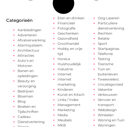
Eten en drinken
Oog Laseren
Categorieën
Financieel
Particuliere
Fotografie
dienstverlening
Aanbiedingen
Geschenken
Rechten
Adverteren
Gezondheid
Relatie
Afvalverwerking
Groothandel
Sport
Alarmsysteem
Hobby en vrije
Startpaginas
Architectuur
tijd
Telefonie
Attracties
Horeca
Testing
Auto’s en
Huishoudelijk
Toerisme
Motoren
Industrie
Tuin en
Banen en
Internet
buitenleven
opleidingen
Internet
Tweewielers
Beauty en
marketing
Uncategorized
verzorging
Kinderen
Vakantie
Bedrijven
Kunst en Kitsch
Verbouwen
Bloemen
Links / Index
Vervoer en
Blog
Management
transport
Boeken en
Marketing
Webdesign
Tijdschriften
Media
Winkelen
Cadeau
Meubels
Woning en Tuin
Dienstverlening
MKB
Woningen
Dieren