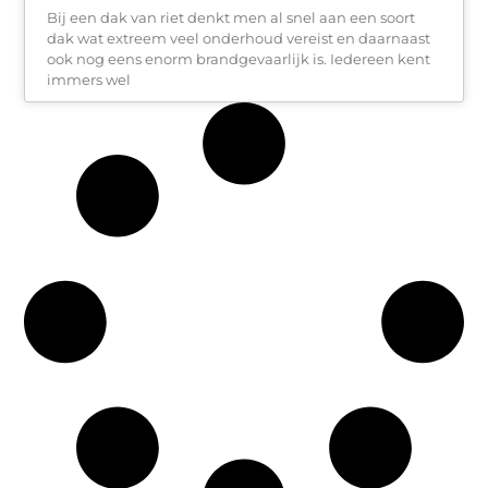
Bij een dak van riet denkt men al snel aan een soort
dak wat extreem veel onderhoud vereist en daarnaast
ook nog eens enorm brandgevaarlijk is. Iedereen kent
immers wel