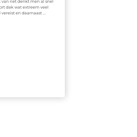
 van riet denkt men al snel
ort dak wat extreem veel
ereist en daarnaast ...