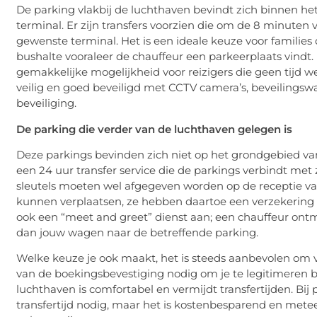
De parking vlakbij de luchthaven bevindt zich binnen he
terminal. Er zijn transfers voorzien die om de 8 minuten 
gewenste terminal. Het is een ideale keuze voor familie
bushalte vooraleer de chauffeur een parkeerplaats vindt.
gemakkelijke mogelijkheid voor reizigers die geen tijd we
veilig en goed beveiligd met CCTV camera’s, beveilings
beveiliging.
De parking die verder van de luchthaven gelegen is
Deze parkings bevinden zich niet op het grondgebied van
een 24 uur transfer service die de parkings verbindt met 
sleutels moeten wel afgegeven worden op de receptie va
kunnen verplaatsen, ze hebben daartoe een verzekering
ook een “meet and greet” dienst aan; een chauffeur ontmo
dan jouw wagen naar de betreffende parking.
Welke keuze je ook maakt, het is steeds aanbevolen om v
van de boekingsbevestiging nodig om je te legitimeren b
luchthaven is comfortabel en vermijdt transfertijden. Bij
transfertijd nodig, maar het is kostenbesparend en meteen