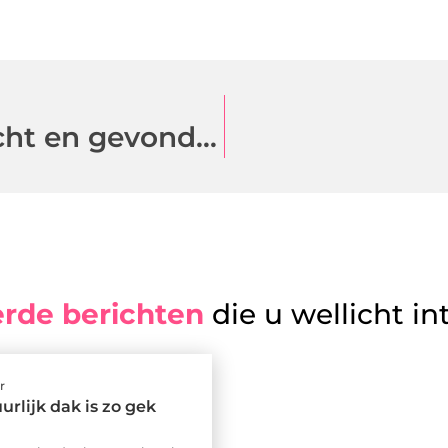
Een goedkope tuinman gezocht en gevonden via VergelijkHoveniers.nl
erde berichten
die u wellicht in
r
urlijk dak is zo gek