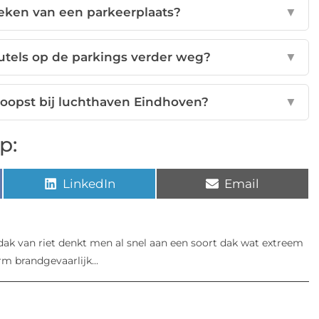
oeken van een parkeerplaats?
▼
utels op de parkings verder weg?
▼
koopst bij luchthaven Eindhoven?
▼
p:
LinkedIn
Email
 dak van riet denkt men al snel aan een soort dak wat extreem
m brandgevaarlijk...