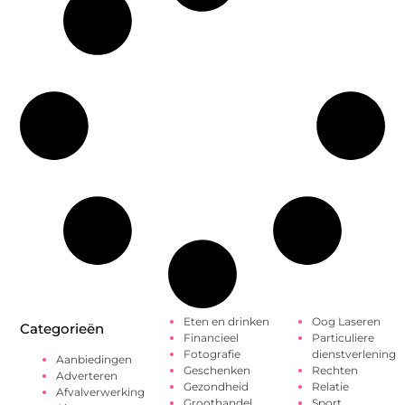
Eten en drinken
Oog Laseren
Categorieën
Financieel
Particuliere
Fotografie
dienstverlening
Aanbiedingen
Geschenken
Rechten
Adverteren
Gezondheid
Relatie
Afvalverwerking
Groothandel
Sport