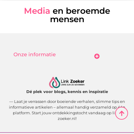
Media
en beroemde
mensen
Onze informatie
Goedkope Linkbuilding: Hoe Jij Betaalbaar Je Online Autoriteit Vergroot
Geld Verdienen Met Je Website: Zo Maak Jij Van Bezoekers Betalende Waarde
Dé plek voor blogs, kennis en inspiratie
— Laat je verrassen door boeiende verhalen, slimme tips en
informatieve artikelen – allemaal handig verzameld op één
platform. Start jouw ontdekkingstocht vandaag op link-
zoeker.nl!