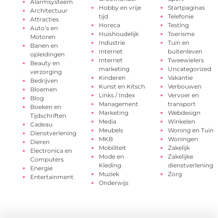
Alarmsysteem
Hobby en vrije
Startpaginas
Architectuur
tijd
Telefonie
Attracties
Horeca
Testing
Auto’s en
Huishoudelijk
Toerisme
Motoren
Industrie
Tuin en
Banen en
Internet
buitenleven
opleidingen
Internet
Tweewielers
Beauty en
marketing
Uncategorized
verzorging
Kinderen
Vakantie
Bedrijven
Kunst en Kitsch
Verbouwen
Bloemen
Links / Index
Vervoer en
Blog
Management
transport
Boeken en
Marketing
Webdesign
Tijdschriften
Media
Winkelen
Cadeau
Meubels
Woning en Tuin
Dienstverlening
MKB
Woningen
Dieren
Mobiliteit
Zakelijk
Electronica en
Mode en
Zakelijke
Computers
Kleding
dienstverlening
Energie
Muziek
Zorg
Entertainment
Onderwijs