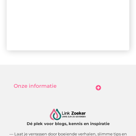
Onze informatie
Goedkope Linkbuilding: Hoe Jij Betaalbaar Je Online Autoriteit Vergroot
Geld Verdienen Met Je Website: Zo Maak Jij Van Bezoekers Betalende Waarde
Dé plek voor blogs, kennis en inspiratie
— Laat je verrassen door boeiende verhalen, slimme tips en