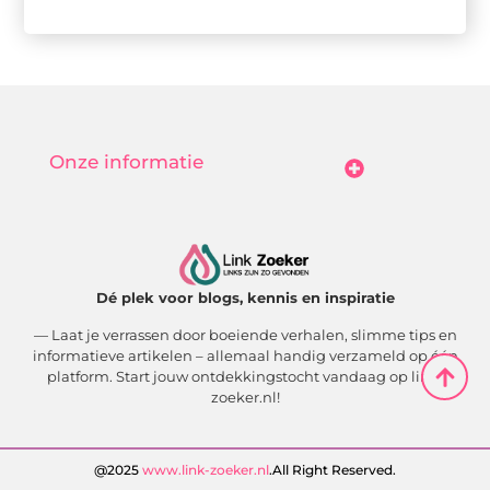
Onze informatie
Goedkope Linkbuilding: Hoe Jij Betaalbaar Je Online Autoriteit Vergroot
Geld Verdienen Met Je Website: Zo Maak Jij Van Bezoekers Betalende Waarde
Dé plek voor blogs, kennis en inspiratie
— Laat je verrassen door boeiende verhalen, slimme tips en
informatieve artikelen – allemaal handig verzameld op één
platform. Start jouw ontdekkingstocht vandaag op link-
zoeker.nl!
@2025
www.link-zoeker.nl
.All Right Reserved.