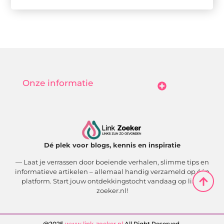
Onze informatie
Goedkope Linkbuilding: Hoe Jij Betaalbaar Je Online Autoriteit Vergroot
Geld Verdienen Met Je Website: Zo Maak Jij Van Bezoekers Betalende Waarde
Dé plek voor blogs, kennis en inspiratie
— Laat je verrassen door boeiende verhalen, slimme tips en
informatieve artikelen – allemaal handig verzameld op één
platform. Start jouw ontdekkingstocht vandaag op link-
zoeker.nl!
@2025
www.link-zoeker.nl
.All Right Reserved.