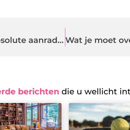
Een lunch op locatie is een absolute aanrader
erde berichten
die u wellicht in