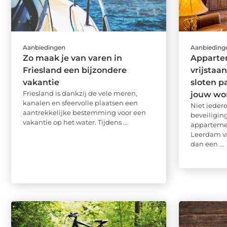
Aanbiedingen
Aanbieding
Zo maak je van varen in
Appartem
Friesland een bijzondere
vrijstaa
vakantie
sloten p
Friesland is dankzij de vele meren,
jouw wo
kanalen en sfeervolle plaatsen een
Niet ieder
aantrekkelijke bestemming voor een
beveiligin
vakantie op het water. Tijdens ...
apparteme
Leerdam v
dan een ...