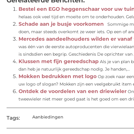
Gerelateerde Berichten:
Bestel een EGO heggenschaar voor uw tui
helaas ook veel tijd en moeite om te onderhouden. Gelu
Schade aan je busje voorkomen
Sommige mens
doen, maar steeds overkomt ze weer iets. Op een of an
Mercedes aandeelhouders wilden er vanaf
was één van de eerste autoproducenten die vierwielaan
is sindsdien een begrip. Geschiedenis De oprichter van A
Klussen met fijn gereedschap
Als je van plan 
dan heb je natuurlijk gereedschap nodig. Je handen,...
Mokken bedrukken met logo
Op zoek naar een
uw logo of slogan? Mokken zijn een veelgebruikt item e
Ontdek de voordelen van een driewieler
On
tweewieler niet meer goed gaat is het goed om een drie
Aanbiedingen
Tags: