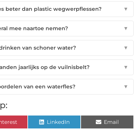
es beter dan plastic wegwerpflessen?
▼
veral mee naartoe nemen?
▼
t drinken van schoner water?
▼
anden jaarlijks op de vuilnisbelt?
▼
oordelen van een waterfles?
▼
p:
nterest
LinkedIn
Email