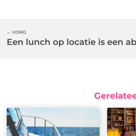
← VORIG
Gerelate