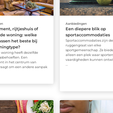
en
Aanbiedingen
ent, rijtjeshuis of
Een diepere blik op
nde woning: welke
sportaccommodaties
Sportaccommodaties zijn de
assen het beste bij
ruggengraat van elke
ningtype?
sportgemeenschap. Ze biede
e woning heeft dezelfde
alleen een plek waar sporter
gsbehoeften. Een
vaardigheden kunnen ontwi
nt in het centrum van
...
raagt om een andere aanpak