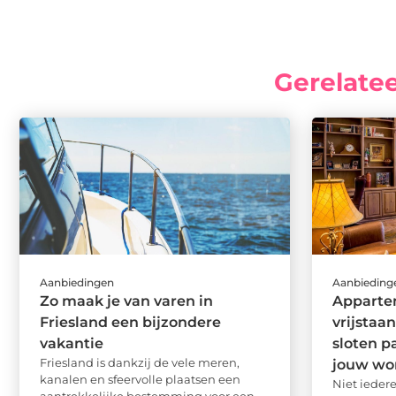
Gerelate
Aanbiedingen
Aanbieding
Zo maak je van varen in
Appartem
Friesland een bijzondere
vrijstaa
vakantie
sloten p
Friesland is dankzij de vele meren,
jouw wo
kanalen en sfeervolle plaatsen een
Niet ieder