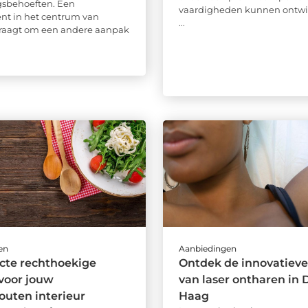
gsbehoeften. Een
vaardigheden kunnen ontwi
nt in het centrum van
...
raagt om een andere aanpak
en
Aanbiedingen
cte rechthoekige
Ontdek de innovatieve
 voor jouw
van laser ontharen in 
uten interieur
Haag