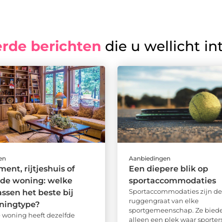
erde berichten
die u wellicht in
en
Aanbiedingen
ent, rijtjeshuis of
Een diepere blik op
nde woning: welke
sportaccommodaties
Sportaccommodaties zijn de
assen het beste bij
ruggengraat van elke
ningtype?
sportgemeenschap. Ze biede
e woning heeft dezelfde
alleen een plek waar sporter