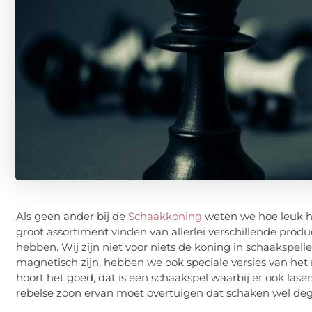
Als geen ander bij de
Schaakkoning
weten we hoe leuk he
groot assortiment vinden van allerlei verschillende prod
hebben. Wij zijn niet voor niets de koning in schaakspell
magnetisch zijn, hebben we ook speciale versies van het 
hoort het goed, dat is een schaakspel waarbij er ook la
rebelse zoon ervan moet overtuigen dat schaken wel degel