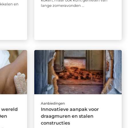
koken, maar ook kunt genieten van
kkelen en
lange zomeravonden ...
Aanbiedingen
 wereld
Innovatieve aanpak voor
Den
draagmuren en stalen
constructies