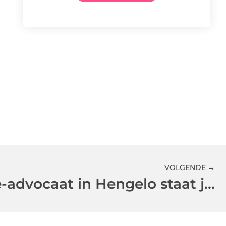
VOLGENDE →
De letselschade-advocaat in Hengelo staat je ten alle tijden bij