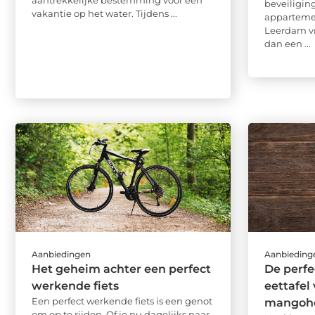
aantrekkelijke bestemming voor een
beveiligin
vakantie op het water. Tijdens ...
apparteme
Leerdam v
dan een ...
Aanbiedingen
Aanbieding
Het geheim achter een perfect
De perfe
werkende fiets
eettafel
Een perfect werkende fiets is een genot
mangoho
om op te rijden. Of je nu dagelijks naar