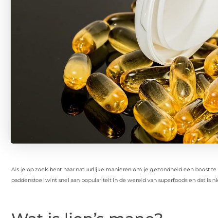
Als je op zoek bent naar natuurlijke manieren om je gezondheid een boost te 
paddenstoel wint snel aan populariteit in de wereld van superfoods en dat is n