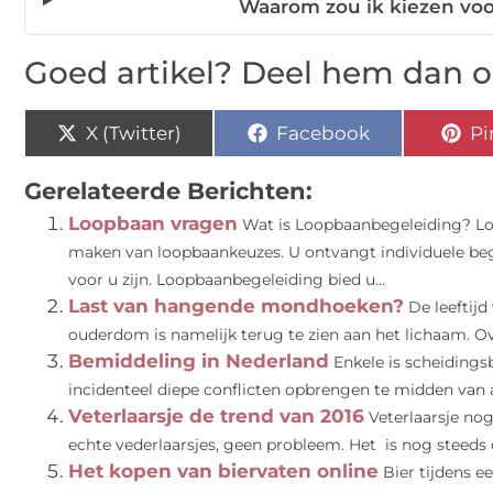
Waarom zou ik kiezen voo
Goed artikel? Deel hem dan o
X (Twitter)
Facebook
Pi
Gerelateerde Berichten:
Loopbaan vragen
Wat is Loopbaanbegeleiding? Loo
maken van loopbaankeuzes. U ontvangt individuele beg
voor u zijn. Loopbaanbegeleiding bied u...
Last van hangende mondhoeken?
De leeftijd
ouderdom is namelijk terug te zien aan het lichaam. Ove
Bemiddeling in Nederland
Enkele is scheidings
incidenteel diepe conflicten opbrengen te midden van all
Veterlaarsje de trend van 2016
Veterlaarsje no
echte vederlaarsjes, geen probleem. Het is nog steeds d
Het kopen van biervaten online
Bier tijdens 