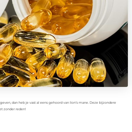
geven, dan heb je vast al eens gehoord van lion’s mane. Deze bijzondere
iet zonder reden!