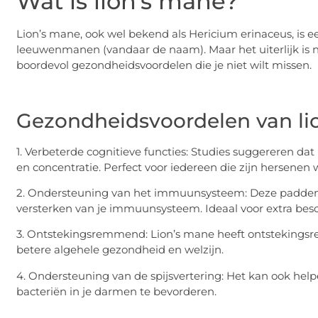
Wat is lion’s mane?
Lion’s mane, ook wel bekend als Hericium erinaceus, is ee
leeuwenmanen (vandaar de naam). Maar het uiterlijk is ni
boordevol gezondheidsvoordelen die je niet wilt missen.
Gezondheidsvoordelen van li
1. Verbeterde cognitieve functies: Studies suggereren da
en concentratie. Perfect voor iedereen die zijn hersenen
2. Ondersteuning van het immuunsysteem: Deze paddenst
versterken van je immuunsysteem. Ideaal voor extra bes
3. Ontstekingsremmend: Lion’s mane heeft ontstekings
betere algehele gezondheid en welzijn.
4. Ondersteuning van de spijsvertering: Het kan ook help
bacteriën in je darmen te bevorderen.