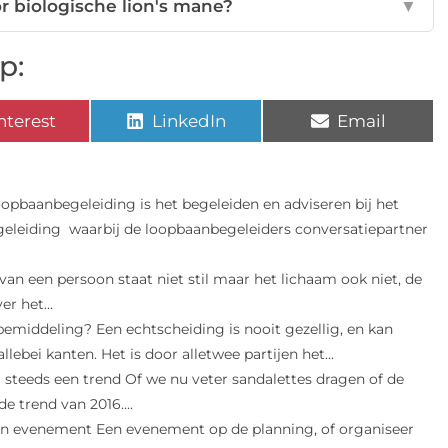
r biologische lion's mane?
▼
p:
nterest
LinkedIn
Email
pbaanbegeleiding is het begeleiden en adviseren bij het
eleiding waarbij de loopbaanbegeleiders conversatiepartner
 van een persoon staat niet stil maar het lichaam ook niet, de
r het...
bemiddeling? Een echtscheiding is nooit gezellig, en kan
ebei kanten. Het is door alletwee partijen het...
g steeds een trend Of we nu veter sandalettes dragen of de
e trend van 2016....
een evenement Een evenement op de planning, of organiseer