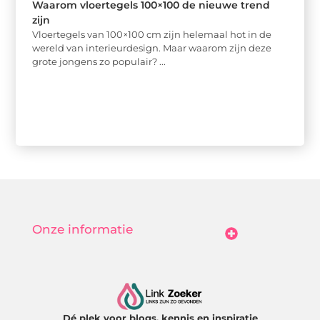
Waarom vloertegels 100×100 de nieuwe trend
zijn
Vloertegels van 100×100 cm zijn helemaal hot in de
wereld van interieurdesign. Maar waarom zijn deze
grote jongens zo populair? ...
Onze informatie
Goedkope Linkbuilding: Hoe Jij Betaalbaar Je Online Autoriteit Vergroot
Geld Verdienen Met Je Website: Zo Maak Jij Van Bezoekers Betalende Waarde
Dé plek voor blogs, kennis en inspiratie