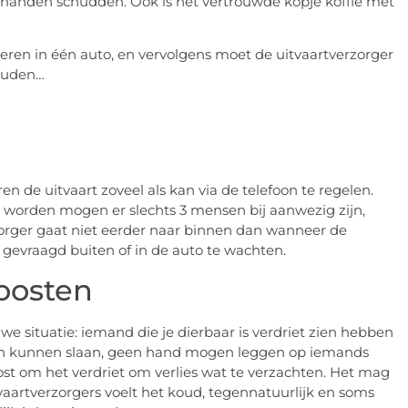
handen schudden. Ook is het vertrouwde kopje koffie met
ieren in één auto, en vervolgens moet de uitvaartverzorger
houden…
 de uitvaart zoveel als kan via de telefoon te regelen.
 worden mogen er slechts 3 mensen bij aanwezig zijn,
zorger gaat niet eerder naar binnen dan wanneer de
k gevraagd buiten of in de auto te wachten.
oosten
we situatie: iemand die je dierbaar is verdriet zien hebben
n kunnen slaan, geen hand mogen leggen op iemands
oost om het verdriet om verlies wat te verzachten. Het mag
vaartverzorgers voelt het koud, tegennatuurlijk en soms