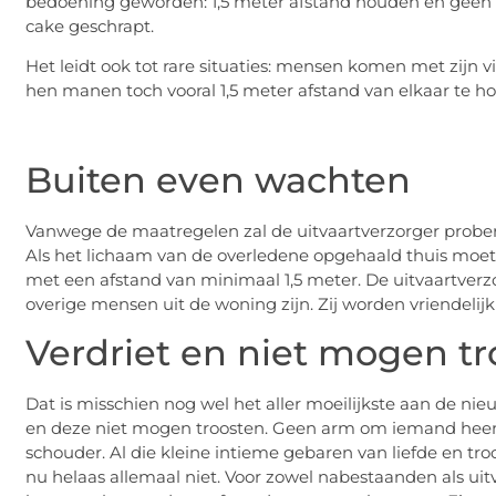
bedoening geworden: 1,5 meter afstand houden en geen 
cake geschrapt.
Het leidt ook tot rare situaties: mensen komen met zijn v
hen manen toch vooral 1,5 meter afstand van elkaar te 
Buiten even wachten
Vanwege de maatregelen zal de uitvaartverzorger proberen
Als het lichaam van de overledene opgehaald thuis moet
met een afstand van minimaal 1,5 meter. De uitvaartver
overige mensen uit de woning zijn. Zij worden vriendelij
Verdriet en niet mogen tr
Dat is misschien nog wel het aller moeilijkste aan de nieu
en deze niet mogen troosten. Geen arm om iemand hee
schouder. Al die kleine intieme gebaren van liefde en tr
nu helaas allemaal niet. Voor zowel nabestaanden als uit