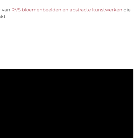
r van
RVS bloemenbeelden en abstracte kunstwerken
die
akt.