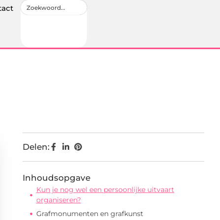
tact
Delen:
Inhoudsopgave
Kun je nog wel een persoonlijke uitvaart
organiseren?
Grafmonumenten en grafkunst