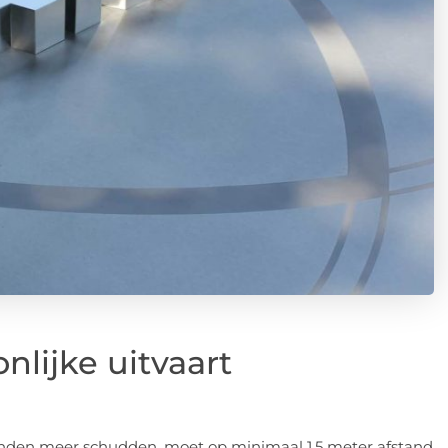
nlijke uitvaart
anden meer schudden, moet op minimaal 1,5 meter afstand