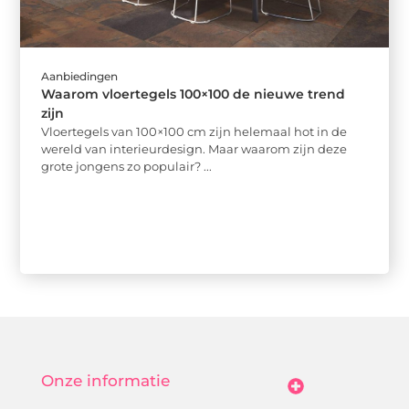
Aanbiedingen
Waarom vloertegels 100×100 de nieuwe trend
zijn
Vloertegels van 100×100 cm zijn helemaal hot in de
wereld van interieurdesign. Maar waarom zijn deze
grote jongens zo populair? ...
Onze informatie
Goedkope Linkbuilding: Hoe Jij Betaalbaar Je Online Autoriteit Vergroot
Geld Verdienen Met Je Website: Zo Maak Jij Van Bezoekers Betalende Waarde