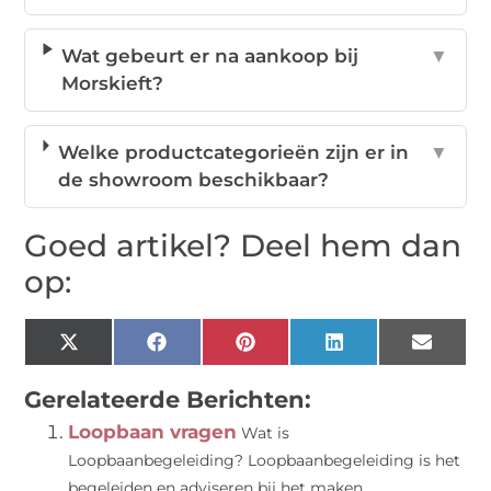
Wat gebeurt er na aankoop bij
▼
Morskieft?
Welke productcategorieën zijn er in
▼
de showroom beschikbaar?
Goed artikel? Deel hem dan
op:
X
Facebook
Pinterest
LinkedIn
Email
(Twitter)
Gerelateerde Berichten:
Loopbaan vragen
Wat is
Loopbaanbegeleiding? Loopbaanbegeleiding is het
begeleiden en adviseren bij het maken