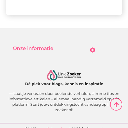
Onze informatie
Goedkope Linkbuilding: Hoe Jij Betaalbaar Je Online Autoriteit Vergroot
Geld Verdienen Met Je Website: Zo Maak Jij Van Bezoekers Betalende Waarde
Dé plek voor blogs, kennis en inspiratie
— Laat je verrassen door boeiende verhalen, slimme tips en
informatieve artikelen – allemaal handig verzameld op één
platform. Start jouw ontdekkingstocht vandaag op link-
zoeker.nl!