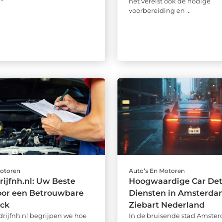
het vereist ook de nodige
voorbereiding en ...
Motoren
Auto’s En Motoren
ijfnh.nl: Uw Beste
Hoogwaardige Car Det
oor een Betrouwbare
Diensten in Amsterda
ck
Ziebart Nederland
drijfnh.nl begrijpen we hoe
In de bruisende stad Amste