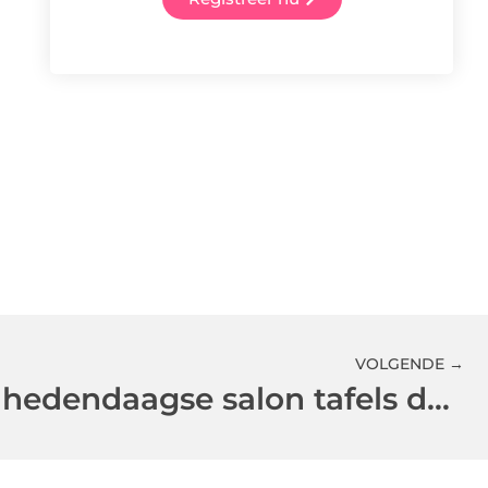
VOLGENDE →
Een blik op het hedendaagse salon tafels design