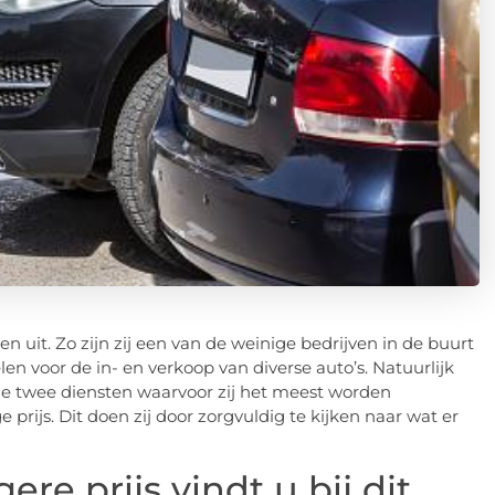
n uit. Zo zijn zij een van de weinige bedrijven in de buurt
n voor de in- en verkoop van diverse auto’s. Natuurlijk
e twee diensten waarvoor zij het meest worden
 prijs. Dit doen zij door zorgvuldig te kijken naar wat er
re prijs vindt u bij dit