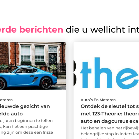
erde berichten
die u wellicht in
Motoren
Auto’s En Motoren
ieuwde gezicht van
Ontdek de sleutel tot 
efde auto
met 123-Theorie: theor
 jaren beginnen te tellen
auto en dagcursus ex
o, kan het een prachtige
Het behalen van het rijbewijs
g zijn om deze een frisse
belangrijke stap in ieders le
..