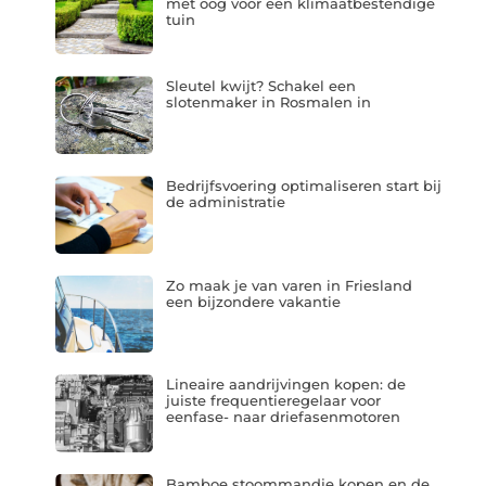
met oog voor een klimaatbestendige
tuin
Sleutel kwijt? Schakel een
slotenmaker in Rosmalen in
Bedrijfsvoering optimaliseren start bij
de administratie
Zo maak je van varen in Friesland
een bijzondere vakantie
Lineaire aandrijvingen kopen: de
juiste frequentieregelaar voor
eenfase- naar driefasenmotoren
Bamboe stoommandje kopen en de