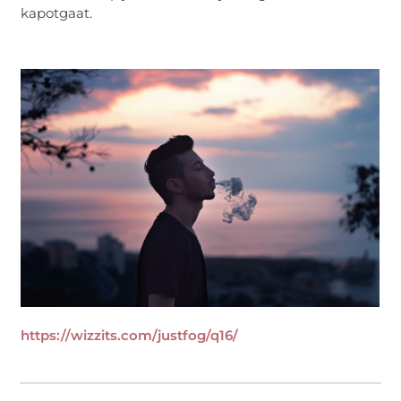
kapotgaat.
https://wizzits.com/justfog/q16/