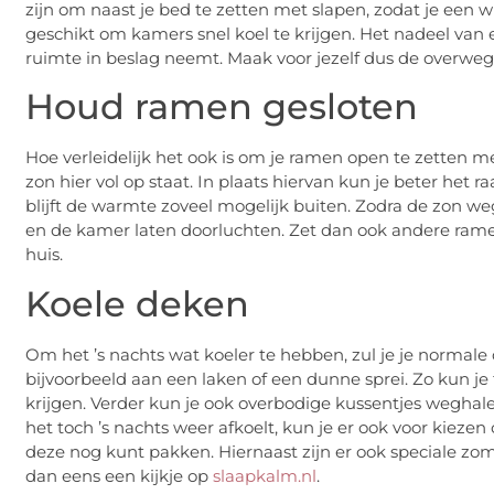
zijn om naast je bed te zetten met slapen, zodat je een w
geschikt om kamers snel koel te krijgen. Het nadeel van e
ruimte in beslag neemt. Maak voor jezelf dus de overweging 
Houd ramen gesloten
Hoe verleidelijk het ook is om je ramen open te zetten 
zon hier vol op staat. In plaats hiervan kun je beter het 
blijft de warmte zoveel mogelijk buiten. Zodra de zon we
en de kamer laten doorluchten. Zet dan ook andere ram
huis.
Koele deken
Om het ’s nachts wat koeler te hebben, zul je je normal
bijvoorbeeld aan een laken of een dunne sprei. Zo kun je
krijgen. Verder kun je ook overbodige kussentjes weghalen
het toch ’s nachts weer afkoelt, kun je er ook voor kieze
deze nog kunt pakken. Hiernaast zijn er ook speciale z
dan eens een kijkje op
slaapkalm.nl
.