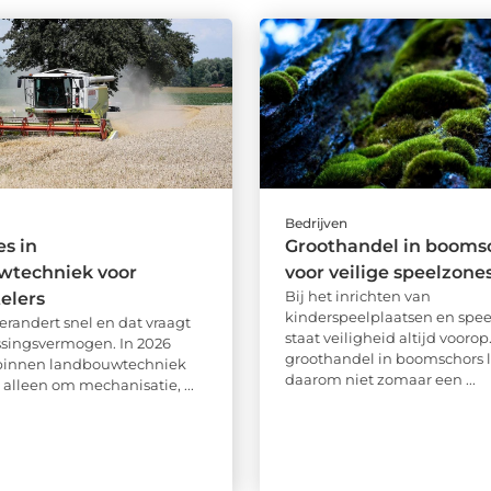
Bedrijven
es in
Groothandel in booms
wtechniek voor
voor veilige speelzone
Bij het inrichten van
elers
kinderspeelplaatsen en spe
erandert snel en dat vraagt
staat veiligheid altijd voorop
singsvermogen. In 2026
groothandel in boomschors l
 binnen landbouwtechniek
daarom niet zomaar een ...
 alleen om mechanisatie, ...