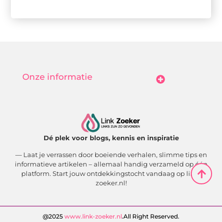
Onze informatie
Goedkope Linkbuilding: Hoe Jij Betaalbaar Je Online Autoriteit Vergroot
Geld Verdienen Met Je Website: Zo Maak Jij Van Bezoekers Betalende Waarde
Dé plek voor blogs, kennis en inspiratie
— Laat je verrassen door boeiende verhalen, slimme tips en
informatieve artikelen – allemaal handig verzameld op één
platform. Start jouw ontdekkingstocht vandaag op link-
zoeker.nl!
@2025
www.link-zoeker.nl
.All Right Reserved.