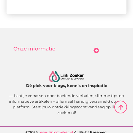
Onze informatie
Goedkope Linkbuilding: Hoe Jij Betaalbaar Je Online Autoriteit Vergroot
Geld Verdienen Met Je Website: Zo Maak Jij Van Bezoekers Betalende Waarde
Dé plek voor blogs, kennis en inspiratie
— Laat je verrassen door boeiende verhalen, slimme tips en
informatieve artikelen – allemaal handig verzameld op één
platform. Start jouw ontdekkingstocht vandaag op link-
zoeker.nl!
@2025
www.link-zoeker.nl
.All Right Reserved.