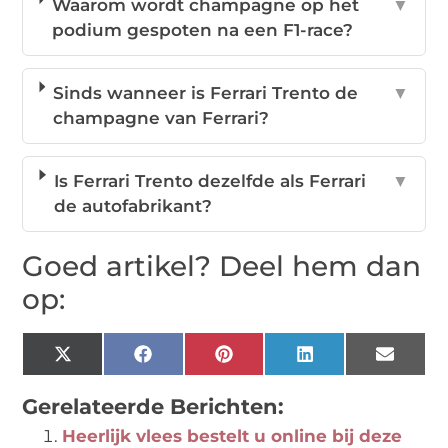
Waarom wordt champagne op het
▼
podium gespoten na een F1-race?
Sinds wanneer is Ferrari Trento de
▼
champagne van Ferrari?
Is Ferrari Trento dezelfde als Ferrari
▼
de autofabrikant?
Goed artikel? Deel hem dan
op:
X
Facebook
Pinterest
LinkedIn
Email
(Twitter)
Gerelateerde Berichten:
Heerlijk vlees bestelt u online bij deze