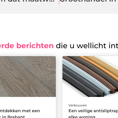
erde berichten
die u wellicht in
Verbouwen
ontdekken met een
Een veilige antisliptra
r in Brabant
elke woning