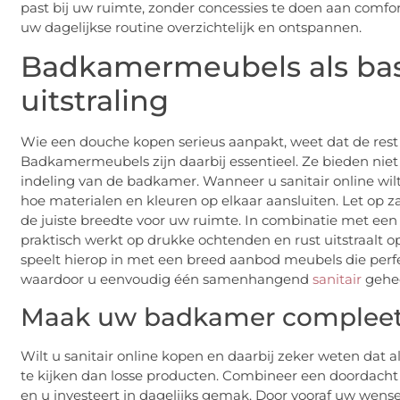
past bij uw ruimte, zonder concessies te doen aan com
uw dagelijkse routine overzichtelijk en ontspannen.
Badkamermeubels als bas
uitstraling
Wie een douche kopen serieus aanpakt, weet dat de res
Badkamermeubels zijn daarbij essentieel. Ze bieden niet
indeling van de badkamer. Wanneer u sanitair online wilt
hoe materialen en kleuren op elkaar aansluiten. Let op z
de juiste breedte voor uw ruimte. In combinatie met e
praktisch werkt op drukke ochtenden en rust uitstraalt 
speelt hierop in met een breed aanbod meubels die perfec
waardoor u eenvoudig één samenhangend
sanitair
gehee
Maak uw badkamer compleet 
Wilt u sanitair online kopen en daarbij zeker weten dat 
te kijken dan losse producten. Combineer een doorda
en u investeert in dagelijks gemak. Door vooraf uw wen