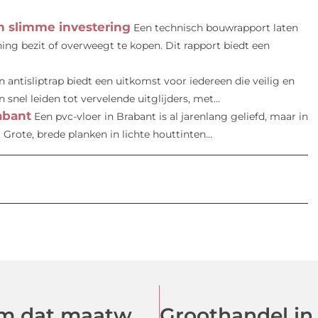
n slimme investering
Een technisch bouwrapport laten
ning bezit of overweegt te kopen. Dit rapport biedt een
n antisliptrap biedt een uitkomst voor iedereen die veilig en
snel leiden tot vervelende uitglijders, met...
abant
Een pvc-vloer in Brabant is al jarenlang geliefd, maar in
 Grote, brede planken in lichte houttinten...
Productiebedrijf in Amsterdam dat maatwerk laat renderen