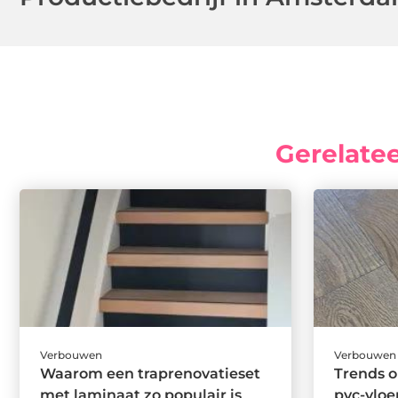
Gerelate
Verbouwen
Verbouwen
Waarom een traprenovatieset
Trends 
met laminaat zo populair is
pvc-vloe