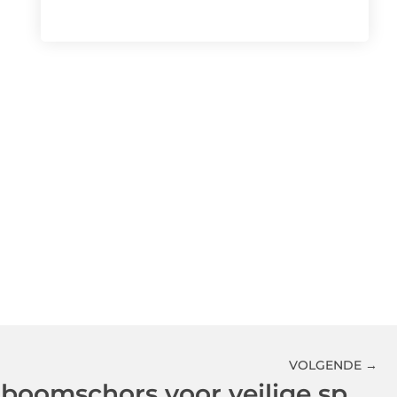
VOLGENDE →
Groothandel in boomschors voor veilige speelzones