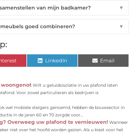
 samenstellen van mijn badkamer?
▼
rmeubels goed combineren?
▼
p:
nterest
LinkedIn
Email
et woongenot
Wilt u geluidsisolatie in uw plafond laten
lafond. Voor zowel particulieren als bedrijven is
ook wel mobiele steigers genoemd, hebben de bouwsector in
uctie in de jaren 60 en 70 zorgde voor...
ring? Overweeg uw plafond te vernieuwen!
Wanneer
ker niet over het hoofd worden gezien. Als u kiest voor het