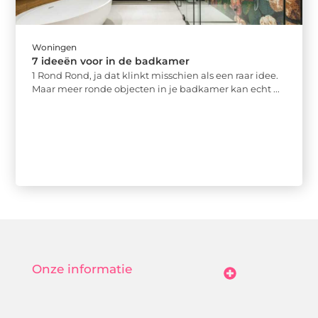
Woningen
7 ideeën voor in de badkamer
1 Rond Rond, ja dat klinkt misschien als een raar idee.
Maar meer ronde objecten in je badkamer kan echt ...
Onze informatie
Goedkope Linkbuilding: Hoe Jij Betaalbaar Je Online Autoriteit Vergroot
Geld Verdienen Met Je Website: Zo Maak Jij Van Bezoekers Betalende Waarde