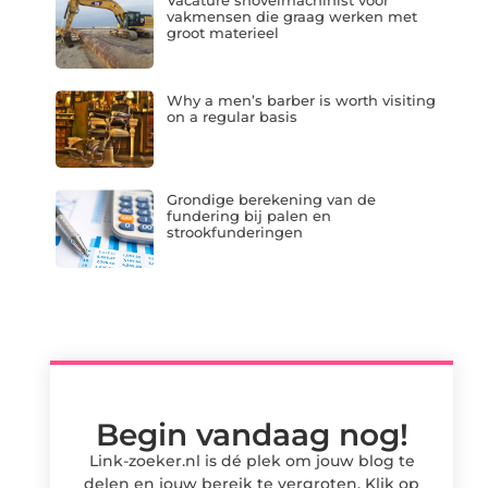
Vacature shovelmachinist voor
vakmensen die graag werken met
groot materieel
Why a men’s barber is worth visiting
on a regular basis
Grondige berekening van de
fundering bij palen en
strookfunderingen
Begin vandaag nog!
Link-zoeker.nl is dé plek om jouw blog te
delen en jouw bereik te vergroten. Klik op