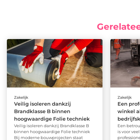
Gerelate
Zakelijk
Zakelijk
Veilig isoleren dankzij
Een prof
Brandklasse B binnen
winkel al
hoogwaardige Folie techniek
bedrijfs
Veilig isoleren dankzij Brandklasse B
Een betro
binnen hoogwaardige Folie techniek
is voor vee
Bij moderne bouwprojecten staat
professione