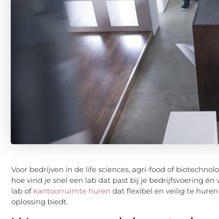
Voor bedrijven in de life sciences, agri-food of biotechn
hoe vind je snel een lab dat past bij je bedrijfsvoering é
lab of
kantoorruimte huren
dat flexibel en veilig te huren
oplossing biedt.