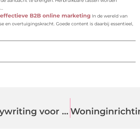
e aandacht te brengen. Herbruikbare tassen worden
..
 effectieve B2B online marketing
In de wereld van
se en overtuigingskracht. Goede content is daarbij essentieel,
Het belang van krachtige copywriting voor effectieve B2B online marketing