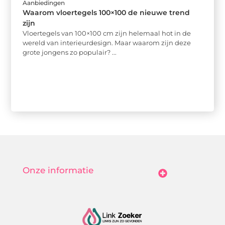
Aanbiedingen
Waarom vloertegels 100×100 de nieuwe trend
zijn
Vloertegels van 100×100 cm zijn helemaal hot in de
wereld van interieurdesign. Maar waarom zijn deze
grote jongens zo populair? ...
Onze informatie
Goedkope Linkbuilding: Hoe Jij Betaalbaar Je Online Autoriteit Vergroot
Geld Verdienen Met Je Website: Zo Maak Jij Van Bezoekers Betalende Waarde