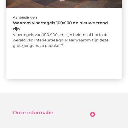
Aanbiedingen
Waarom vloertegels 100×100 de nieuwe trend
zijn
Vloertegels van 100×100 cm zijn helemaal hot in de
wereld van interieurdesign. Maar waarom zijn deze
grote jongens zo populair? ...
Onze informatie
Goedkope Linkbuilding: Hoe Jij Betaalbaar Je Online Autoriteit Vergroot
Geld Verdienen Met Je Website: Zo Maak Jij Van Bezoekers Betalende Waarde