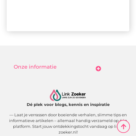
Onze informatie
Goedkope Linkbuilding: Hoe Jij Betaalbaar Je Online Autoriteit Vergroot
Geld Verdienen Met Je Website: Zo Maak Jij Van Bezoekers Betalende Waarde
Dé plek voor blogs, kennis en inspiratie
— Laat je verrassen door boeiende verhalen, slimme tips en
informatieve artikelen – allemaal handig verzameld op één
platform. Start jouw ontdekkingstocht vandaag op link-
zoeker.nl!