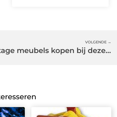
VOLGENDE →
De mooiste vintage meubels kopen bij deze winkel in Best
teresseren