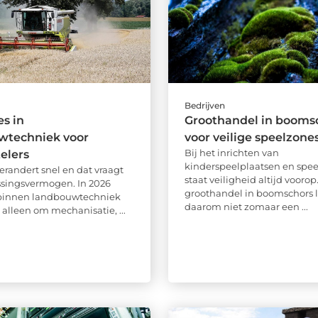
Bedrijven
es in
Groothandel in booms
wtechniek voor
voor veilige speelzone
Bij het inrichten van
elers
kinderspeelplaatsen en spe
erandert snel en dat vraagt
staat veiligheid altijd voorop
singsvermogen. In 2026
groothandel in boomschors l
 binnen landbouwtechniek
daarom niet zomaar een ...
 alleen om mechanisatie, ...