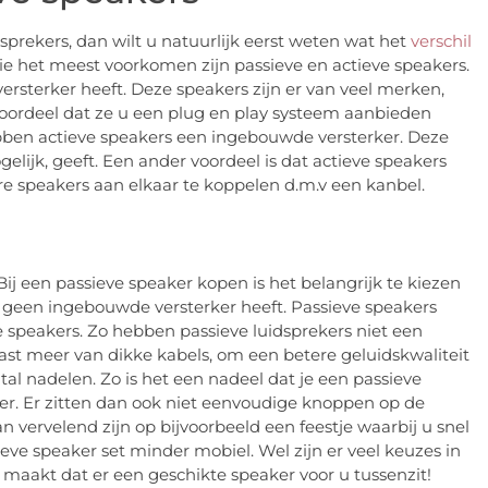
rekers, dan wilt u natuurlijk eerst weten wat het
verschil
ie het meest voorkomen zijn passieve en actieve speakers.
rsterker heeft. Deze speakers zijn er van veel merken,
 voordeel dat ze u een plug en play systeem aanbieden
ebben actieve speakers een ingebouwde versterker. Deze
gelijk, geeft. Een ander voordeel is dat actieve speakers
re speakers aan elkaar te koppelen d.m.v een kanbel.
Bij een passieve speaker kopen is het belangrijk te kiezen
r geen ingebouwde versterker heeft. Passieve speakers
e speakers. Zo hebben passieve luidsprekers niet een
ast meer van dikke kabels, om een betere geluidskwaliteit
tal nadelen. Zo is het een nadeel dat je een passieve
er. Er zitten dan ook niet eenvoudige knoppen op de
 vervelend zijn op bijvoorbeeld een feestje waarbij u snel
ieve speaker set minder mobiel. Wel zijn er veel keuzes in
 maakt dat er een geschikte speaker voor u tussenzit!