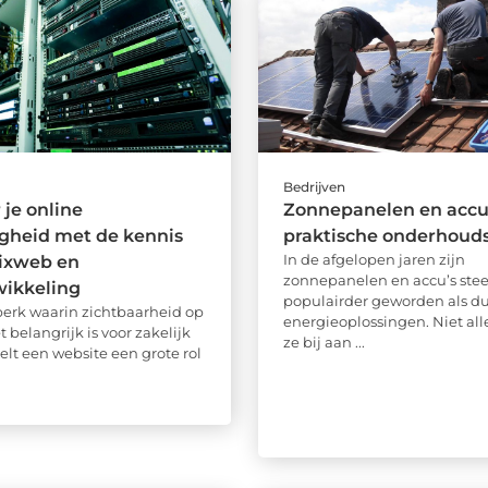
Bedrijven
 je online
Zonnepanelen en accu’
gheid met de kennis
praktische onderhouds
In de afgelopen jaren zijn
rixweb en
zonnepanelen en accu’s ste
ikkeling
populairder geworden als 
dperk waarin zichtbaarheid op
energieoplossingen. Niet al
t belangrijk is voor zakelijk
ze bij aan ...
elt een website een grote rol