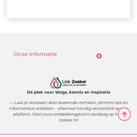
Onze informatie
Goedkope Linkbuilding: Hoe Jij Betaalbaar Je Online Autoriteit Vergroot
Geld Verdienen Met Je Website: Zo Maak Jij Van Bezoekers Betalende Waarde
Dé plek voor blogs, kennis en inspiratie
— Laat je verrassen door boeiende verhalen, slimme tips en
informatieve artikelen – allemaal handig verzameld op één
platform. Start jouw ontdekkingstocht vandaag op link-
zoeker.nl!