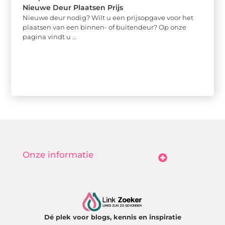
Nieuwe Deur Plaatsen Prijs
Nieuwe deur nodig? Wilt u een prijsopgave voor het
plaatsen van een binnen- of buitendeur? Op onze
pagina vindt u ...
Onze informatie
Goedkope Linkbuilding: Hoe Jij Betaalbaar Je Online Autoriteit Vergroot
Geld Verdienen Met Je Website: Zo Maak Jij Van Bezoekers Betalende Waarde
Dé plek voor blogs, kennis en inspiratie