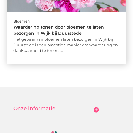
Bloemen
Waardering tonen door bloemen te laten
bezorgen in Wijk bij Duurstede
Het gebaar van bloemen laten bezorgen in Wijk bij
Duurstede is een prachtige manier om waardering en
dankbaarheid te tonen. ...
Onze informatie
Goedkope Linkbuilding: Hoe Jij Betaalbaar Je Online Autoriteit Vergroot
Geld Verdienen Met Je Website: Zo Maak Jij Van Bezoekers Betalende Waarde