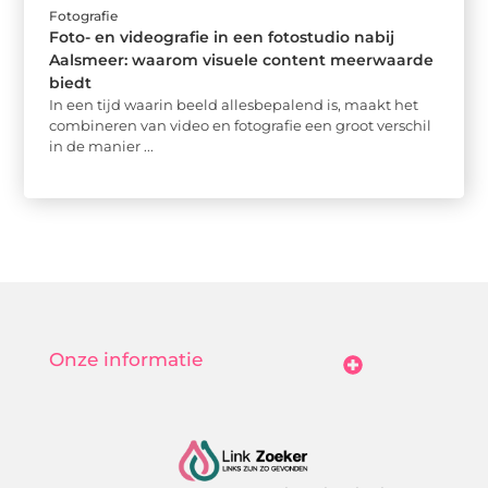
Fotografie
Foto- en videografie in een fotostudio nabij
Aalsmeer: waarom visuele content meerwaarde
biedt
In een tijd waarin beeld allesbepalend is, maakt het
combineren van video en fotografie een groot verschil
in de manier ...
Onze informatie
Goedkope Linkbuilding: Hoe Jij Betaalbaar Je Online Autoriteit Vergroot
Geld Verdienen Met Je Website: Zo Maak Jij Van Bezoekers Betalende Waarde