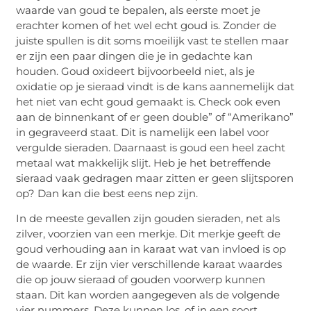
waarde van goud te bepalen, als eerste moet je
erachter komen of het wel echt goud is. Zonder de
juiste spullen is dit soms moeilijk vast te stellen maar
er zijn een paar dingen die je in gedachte kan
houden. Goud oxideert bijvoorbeeld niet, als je
oxidatie op je sieraad vindt is de kans aannemelijk dat
het niet van echt goud gemaakt is. Check ook even
aan de binnenkant of er geen double” of “Amerikano”
in gegraveerd staat. Dit is namelijk een label voor
vergulde sieraden. Daarnaast is goud een heel zacht
metaal wat makkelijk slijt. Heb je het betreffende
sieraad vaak gedragen maar zitten er geen slijtsporen
op? Dan kan die best eens nep zijn.
In de meeste gevallen zijn gouden sieraden, net als
zilver, voorzien van een merkje. Dit merkje geeft de
goud verhouding aan in karaat wat van invloed is op
de waarde. Er zijn vier verschillende karaat waardes
die op jouw sieraad of gouden voorwerp kunnen
staan. Dit kan worden aangegeven als de volgende
vier nummers. Deze kunnen los, of in een soort