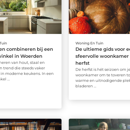
Tuin
Woning En Tuin
en combineren bij een
De ultieme gids voor 
inkel in Woerden
sfeervolle woonkamer 
eren van hout, staal en
herfst
n trend die steeds vaker
De herfst is hét seizoen om j
in moderne keukens. In een
woonkamer om te toveren to
el ...
warme en uitnodigende plek.
bladeren ...