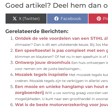
Goed artikel? Deel hem dan o
X (Twitter)
Facebook
Pi
Gerelateerde Berichten:
Ontdek de vele voordelen van een STIHL z
zitmaaier? Dan is dit een uitstekende keuze. Bij Jos Ma
Een speeltoestel is pas compleet met een g
klimmen en klauteren? Of het nu in een speeltuin is of i
Ontwerp jouw droomhuis
Een huis ontwerpen is 
voor nemen om de juiste beslissingen...
Mozaïek tegels inspiratie
Met mozaïek tegels kun 
creëren. Mozaïek tegels zijn te verkrijgen in allerlei vers
Een mooie en unieke hanglamp van hout en
zorgboerderij
Wilt u uw woning graag voorzien van 
mogelijkheden. U kunt naar een groothandel in woonart
Wat is de beste motorverzekering voor jo