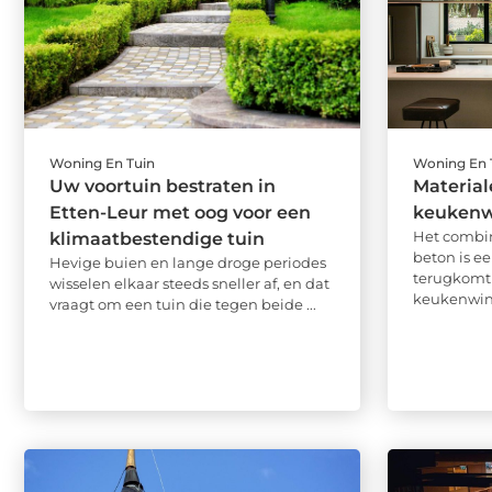
Woning En Tuin
Woning En 
Uw voortuin bestraten in
Material
Etten-Leur met oog voor een
keukenw
Het combin
klimaatbestendige tuin
beton is ee
Hevige buien en lange droge periodes
terugkomt 
wisselen elkaar steeds sneller af, en dat
keukenwink
vraagt om een tuin die tegen beide ...