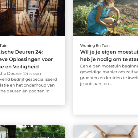
Tuin
Woning En Tuin
ische Deuren 24:
Wil je je eigen moestui
eve Oplossingen voor
heb je nodig om te sta
Een eigen moestuin beginne
ie en Veiligheid
geweldige manier om zelf ve
he Deuren 24 is een
groenten en kruiden te kweke
end bedrijf gespecialiseerd
je ontspant en ...
allatie en het onderhoud van
he deuren en poorten in ...