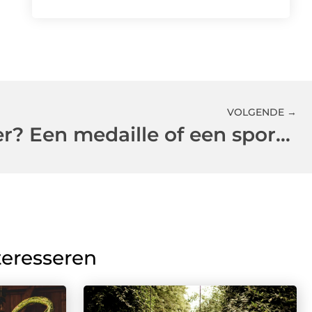
VOLGENDE →
Wat heb je liever? Een medaille of een sportbeker?
teresseren