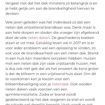
Vergeet niet dat het dak minstens zo belangrijk is en
je hebt gelijk om aan de brandveiligheid hiervan te
denken.
Vele jaren geleden was het inderdaad zo dat een
rieten dak ontzettend brandbaar was. Denk maar is
aan hele dorpen en steden die vroeger zijn afgebrand
door de vele
rieten daken
. De geschiedenis boeken
staan er vol mee. Gelukkig leven we in 2017 en is er
voor ieder probleem wel een oplossing te vinden, zo
ook voor de brandbaarheid van een rieten dak. Brand
in een huis kan meerdere oorzaken hebben. Huizen
met een rieten dak zijn vaak vrijstaande huizen. Het
is dus ook niet gek dat als het onweert de kans groter
is dat de bliksem in een vrijstaand huis slaat. Om dit
te voorkomen kan je kiezen voor een
bliksembeveiliging voor je
rietendak
. Ook worden
rieten daken vaak voorzien van een
sprinklerinstallatie. Zodra er brand wordt
gedetecteerd op het dak reageren ze snel en wordt
de schade wel degelijk beperkt. Vaak wordt er ook