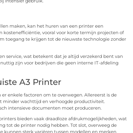
ij intensief gebruik.
willen maken, kan het huren van een printer een
en kostenefficiëntie, vooral voor korte termijn projecten of
 om toegang te krijgen tot de nieuwste technologie zonder
 service, wat betekent dat je altijd verzekerd bent van
nuttig zijn voor bedrijven die geen interne IT-afdeling
iste A3 Printer
jn er enkele factoren om te overwegen. Allereerst is de
 minder wachttijd en verhoogde productiviteit.
rafisch intensieve documenten moet produceren.
3 printers bieden vaak draadloze afdrukmogelijkheden, wat
 tot de printer nodig hebben. Tot slot, overweeg de
eze kunnen sterk variëren tussen modellen en merken.