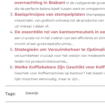
overnachting in Brabant
In de rustgevende groen
die de perfecte balans biedt tussen werk en ontspanning
Basisprincipes van stempelplaten
Stempelplat
industrieën, van grafisch ontwerp tot de productie va
uit metaal, rubber of...
De essentiële rol van kantoormeubels in 
een cruciale rol in het creëren van een efficiënte en s
inricht of een grote bedrijfsruimte,...
Strategieën om Verzuimbeheer te Optimali
verzuimbeheer cruciaal voor het welzijn van medewerker
leiden tot productiviteitsverlies,...
Welke Koffiebekers Zijn Geschikt voor Kof
Geschikt voor Koffiemachines op Kantoor? Het kiezen v
lijkt misschien eenvoudig, maar er zijn...
Zakelijk
Tags: