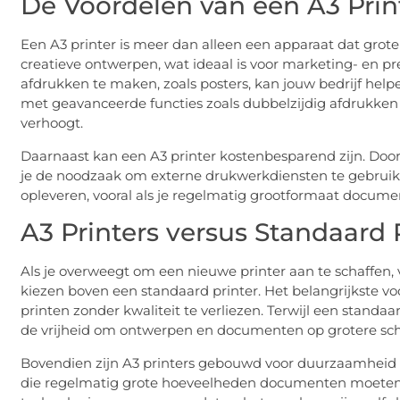
De Voordelen van een A3 Prin
Een A3 printer is meer dan alleen een apparaat dat gro
creatieve ontwerpen, wat ideaal is voor marketing- en 
afdrukken te maken, zoals posters, kan jouw bedrijf helpe
met geavanceerde functies zoals dubbelzijdig afdrukken 
verhoogt.
Daarnaast kan een A3 printer kostenbesparend zijn. Doo
je de noodzaak om externe drukwerkdiensten te gebruike
opleveren, vooral als je regelmatig grootformaat docume
A3 Printers versus Standaard 
Als je overweegt om een nieuwe printer aan te schaffen, 
kiezen boven een standaard printer. Het belangrijkste v
printen zonder kwaliteit te verliezen. Terwijl een standaa
de vrijheid om ontwerpen en documenten op grotere sch
Bovendien zijn A3 printers gebouwd voor duurzaamheid e
die regelmatig grote hoeveelheden documenten moeten 