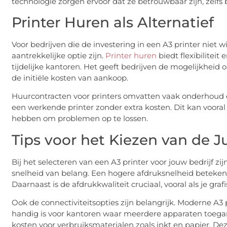
technologie zorgen ervoor dat ze betrouwbaar zijn, zelfs b
Printer Huren als Alternatief
Voor bedrijven die de investering in een A3 printer niet 
aantrekkelijke optie zijn.
Printer huren
biedt flexibiliteit 
tijdelijke kantoren. Het geeft bedrijven de mogelijkheid
de initiële kosten van aankoop.
Huurcontracten voor printers omvatten vaak onderhoud en
een werkende printer zonder extra kosten. Dit kan vooral 
hebben om problemen op te lossen.
Tips voor het Kiezen van de Ju
Bij het selecteren van een A3 printer voor jouw bedrijf zi
snelheid van belang. Een hogere afdruksnelheid betekent
Daarnaast is de afdrukkwaliteit cruciaal, vooral als je g
Ook de connectiviteitsopties zijn belangrijk. Moderne A
handig is voor kantoren waar meerdere apparaten toegang
kosten voor verbruiksmaterialen zoals inkt en papier. D